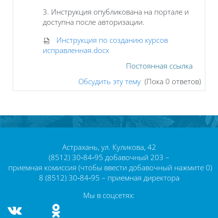
3. Инструкция опубликована на портале и
доступна после авторизации.
Инструкция по созданию курсов
исправленная.docx
Постоянная ссылка
Обсудить эту тему
(Пока 0 ответов)
Блоки
Блоки
Астрахань, ул. Куликова, 42
(8512) 30‑84‑95 добавочный 203 –
приемная комиссия (чтобы ввести добавочный нажмите 0)
8 (8512) 30‑84‑95 – приемная директора
Мы в соцсетях: