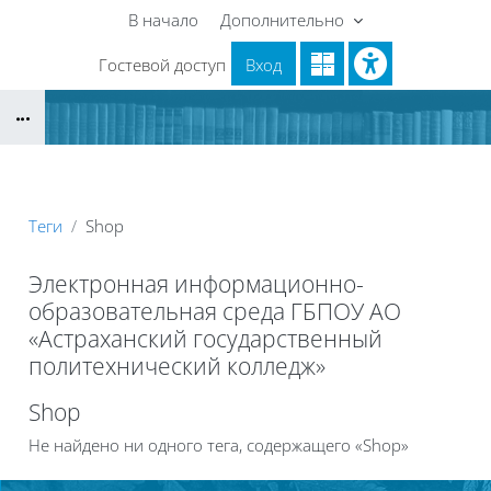
Перейти к основному содержанию
В начало
Дополнительно
Гостевой доступ
Вход
Блоки
Теги
Shop
Электронная информационно-
образовательная среда ГБПОУ АО
«Астраханский государственный
политехнический колледж»
Блоки
Shop
Не найдено ни одного тега, содержащего «Shop»
Блоки