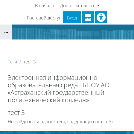
Перейти к основному содержанию
В начало
Дополнительно
Гостевой доступ
Вход
Блоки
Теги
тест 3
Электронная информационно-
образовательная среда ГБПОУ АО
«Астраханский государственный
политехнический колледж»
Блоки
тест 3
Не найдено ни одного тега, содержащего «тест 3»
Блоки