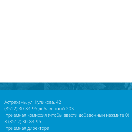
Блоки
Астрахань, ул. Куликова, 42
(8512) 30‑84‑95 добавочный 203 –
приемная комиссия (чтобы ввести добавочный нажмите 0)
8 (8512) 30‑84‑95 –
приемная директора