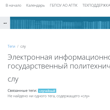
Перейти к основному содержанию
В начало
Календарь
ГБПОУ АО АГПК
ТЕХПОДДЕРЖК
Блоки
Теги
слу
Электронная информационно
государственный политехнич
Блоки
слу
Связанные теги:
случайный
Не найдено ни одного тега, содержащего «слу»
Блоки