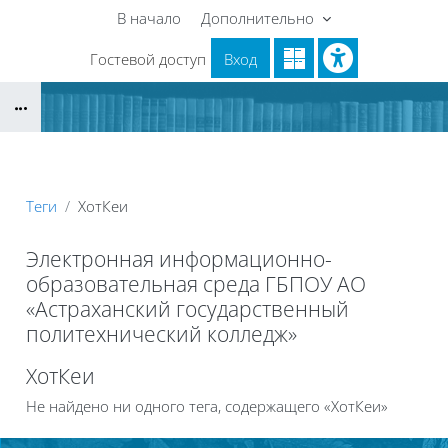
Перейти к основному содержанию
В начало
Дополнительно
Гостевой доступ
Вход
Блоки
Теги
ХотКеи
Электронная информационно-
образовательная среда ГБПОУ АО
«Астраханский государственный
политехнический колледж»
Блоки
ХотКеи
Не найдено ни одного тега, содержащего «ХотКеи»
Блоки