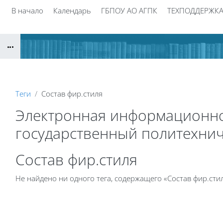
Перейти к основному содержанию
В начало
Календарь
ГБПОУ АО АГПК
ТЕХПОДДЕРЖК
Блоки
Теги
Состав фир.стиля
Электронная информационно
государственный политехнич
Блоки
Состав фир.стиля
Не найдено ни одного тега, содержащего «Состав фир.сти
Блоки