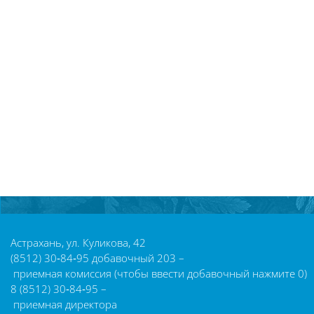
Блоки
Астрахань, ул. Куликова, 42
(8512) 30‑84‑95 добавочный 203 –
приемная комиссия (чтобы ввести добавочный нажмите 0)
8 (8512) 30‑84‑95 –
приемная директора