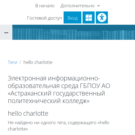
Перейти к основному содержанию
В начало
Дополнительно
Гостевой доступ
Вход
Блоки
Теги
hello charlotte
Электронная информационно-
образовательная среда ГБПОУ АО
«Астраханский государственный
политехнический колледж»
Блоки
hello charlotte
Не найдено ни одного тега, содержащего «hello
charlotte»