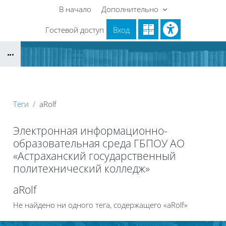
Перейти к основному содержанию
В начало
Дополнительно
Гостевой доступ
Вход
Блоки
Теги
aRolf
Электронная информационно-
образовательная среда ГБПОУ АО
«Астраханский государственный
политехнический колледж»
Блоки
aRolf
Не найдено ни одного тега, содержащего «aRolf»
Блоки