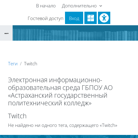
Перейти к основному содержанию
В начало
Дополнительно
Гостевой доступ
Вход
Блоки
Теги
Twitch
Электронная информационно-
образовательная среда ГБПОУ АО
«Астраханский государственный
политехнический колледж»
Блоки
Twitch
Не найдено ни одного тега, содержащего «Twitch»
Блоки