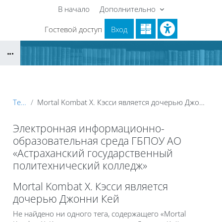
Перейти к основному содержанию
В начало
Дополнительно
Гостевой доступ
Вход
Блоки
Теги
Mortal Kombat X. Кэсси является дочерью Джонни Кей
Электронная информационно-
образовательная среда ГБПОУ АО
«Астраханский государственный
политехнический колледж»
Блоки
Mortal Kombat X. Кэсси является
дочерью Джонни Кей
Не найдено ни одного тега, содержащего «Mortal