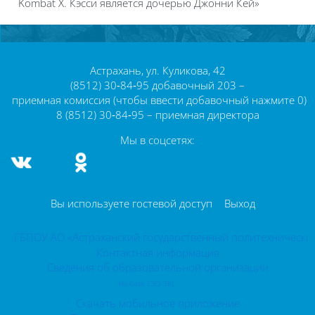
Kombat X. Кэсси является дочерью Джонни Кей»
Блоки
Блоки
Астрахань, ул. Куликова, 42
(8512) 30‑84‑95 добавочный 203 –
приемная комиссия (чтобы ввести добавочный нажмите 0)
8 (8512) 30‑84‑95 – приемная директора
Мы в соцсетях:
Вы используете гостевой доступ
Выход
ГБПОУ АО «Астраханский государственный политехнически
Контактная информация
Сведения об образовательной организации
На базе СЭО 3KL
Скачать мобильное приложение