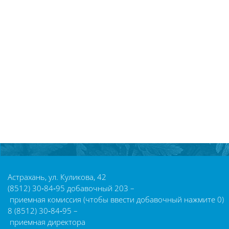
Блоки
Астрахань, ул. Куликова, 42
(8512) 30‑84‑95 добавочный 203 –
приемная комиссия (чтобы ввести добавочный нажмите 0)
8 (8512) 30‑84‑95 –
приемная директора