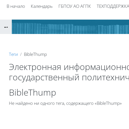
Перейти к основному содержанию
В начало
Календарь
ГБПОУ АО АГПК
ТЕХПОДДЕРЖК
Блоки
Теги
BibleThump
Электронная информационно
государственный политехнич
Блоки
BibleThump
Не найдено ни одного тега, содержащего «BibleThump»
Блоки