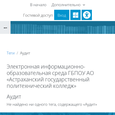
Перейти к основному содержанию
В начало
Дополнительно
Гостевой доступ
Вход
Блоки
Теги
Аудит
Электронная информационно-
образовательная среда ГБПОУ АО
«Астраханский государственный
политехнический колледж»
Блоки
Аудит
Не найдено ни одного тега, содержащего «Аудит»
Блоки