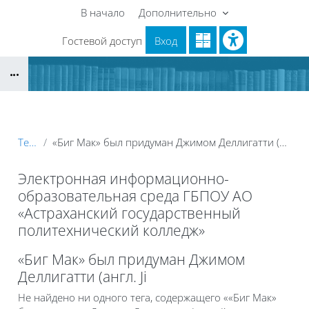
Перейти к основному содержанию
В начало
Дополнительно
Гостевой доступ
Вход
Блоки
Теги
«Биг Мак» был придуман Джимом Деллигатти (англ. Ji
Электронная информационно-
образовательная среда ГБПОУ АО
«Астраханский государственный
политехнический колледж»
Блоки
«Биг Мак» был придуман Джимом
Деллигатти (англ. Ji
Не найдено ни одного тега, содержащего ««Биг Мак»