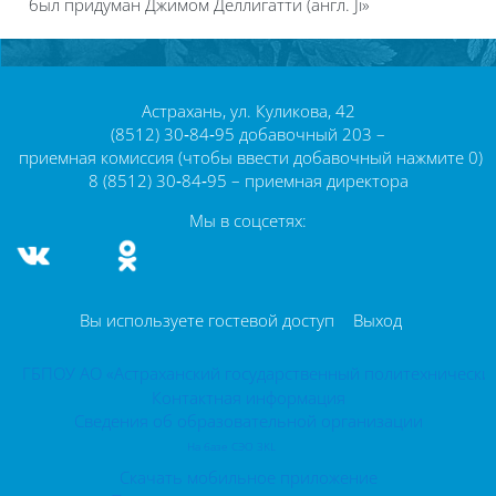
был придуман Джимом Деллигатти (англ. Ji»
Блоки
Блоки
Астрахань, ул. Куликова, 42
(8512) 30‑84‑95 добавочный 203 –
приемная комиссия (чтобы ввести добавочный нажмите 0)
8 (8512) 30‑84‑95 – приемная директора
Мы в соцсетях:
Вы используете гостевой доступ
Выход
ГБПОУ АО «Астраханский государственный политехнически
Контактная информация
Сведения об образовательной организации
На базе СЭО 3KL
Скачать мобильное приложение